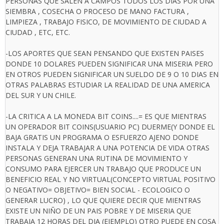
PERSONAS QUE SALEN A CAMPOS TODOS LOS DIAS POR UNA
SIEMBRA , COSECHA O PROCESO DE MANO FACTURA ,
LIMPIEZA , TRABAJO FISICO, DE MOVIMIENTO DE CIUDAD A
CIUDAD , ETC, ETC.
-LOS APORTES QUE SEAN PENSANDO QUE EXISTEN PAISES
DONDE 10 DOLARES PUEDEN SIGNIFICAR UNA MISERIA PERO
EN OTROS PUEDEN SIGNIFICAR UN SUELDO DE 9 O 10 DIAS EN
OTRAS PALABRAS ESTUDIAR LA REALIDAD DE UNA AMERICA
DEL SUR Y UN CHILE.
-LA CRITICA A LA MONEDA BIT COINS....= ES QUE MIENTRAS
UN OPERADOR BIT COINS(USUARIO PC) DUERME(Y DONDE EL
BAJA GRATIS UN PROGRAMA O ESFUERZO AJENO DONDE
INSTALA Y DEJA TRABAJAR A UNA POTENCIA DE VIDA OTRAS
PERSONAS GENERAN UNA RUTINA DE MOVIMIENTO Y
CONSUMO PARA EJERCER UN TRABAJO QUE PRODUCE UN
BENEFICIO REAL Y NO VIRTUAL(CONCEPTO VIRTUAL POSITIVO
O NEGATIVO= OBJETIVO= BIEN SOCIAL - ECOLOGICO O
GENERAR LUCRO) , LO QUE QUIERE DECIR QUE MIENTRAS
EXISTE UN NIÑO DE UN PAIS POBRE Y DE MISERIA QUE
TRABAJA 12 HORAS DEL DIA (EJEMPLO) OTRO PUEDE EN COSA