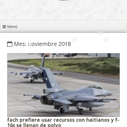
❅
❅
❅
Menú
❅
❅
❅
❅
Mes: noviembre 2018
❅
❅
❅
❅
❅
❅
❅
fach prefiere usar recursos con haitianos y f-
16s se llenan de polvo