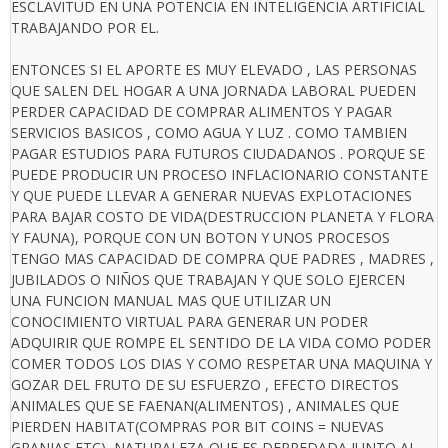
ESCLAVITUD EN UNA POTENCIA EN INTELIGENCIA ARTIFICIAL
TRABAJANDO POR EL.
ENTONCES SI EL APORTE ES MUY ELEVADO , LAS PERSONAS
QUE SALEN DEL HOGAR A UNA JORNADA LABORAL PUEDEN
PERDER CAPACIDAD DE COMPRAR ALIMENTOS Y PAGAR
SERVICIOS BASICOS , COMO AGUA Y LUZ . COMO TAMBIEN
PAGAR ESTUDIOS PARA FUTUROS CIUDADANOS . PORQUE SE
PUEDE PRODUCIR UN PROCESO INFLACIONARIO CONSTANTE
Y QUE PUEDE LLEVAR A GENERAR NUEVAS EXPLOTACIONES
PARA BAJAR COSTO DE VIDA(DESTRUCCION PLANETA Y FLORA
Y FAUNA), PORQUE CON UN BOTON Y UNOS PROCESOS
TENGO MAS CAPACIDAD DE COMPRA QUE PADRES , MADRES ,
JUBILADOS O NIÑOS QUE TRABAJAN Y QUE SOLO EJERCEN
UNA FUNCION MANUAL MAS QUE UTILIZAR UN
CONOCIMIENTO VIRTUAL PARA GENERAR UN PODER
ADQUIRIR QUE ROMPE EL SENTIDO DE LA VIDA COMO PODER
COMER TODOS LOS DIAS Y COMO RESPETAR UNA MAQUINA Y
GOZAR DEL FRUTO DE SU ESFUERZO , EFECTO DIRECTOS
ANIMALES QUE SE FAENAN(ALIMENTOS) , ANIMALES QUE
PIERDEN HABITAT(COMPRAS POR BIT COINS = NUEVAS
GRANJAS,ETC) ,NATURALEZA QUE ES DEPREDADA JUNTO AL