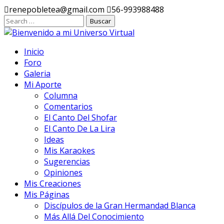
Ir
renepobletea@gmail.com
56-993988488
al
contenido
Inicio
Foro
Galeria
Mi Aporte
Columna
Comentarios
El Canto Del Shofar
El Canto De La Lira
Ideas
Mis Karaokes
Sugerencias
Opiniones
Mis Creaciones
Mis Páginas
Discípulos de la Gran Hermandad Blanca
Más Allá Del Conocimiento