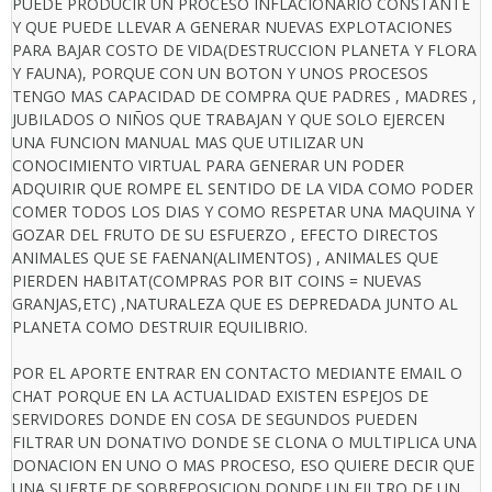
PUEDE PRODUCIR UN PROCESO INFLACIONARIO CONSTANTE
Y QUE PUEDE LLEVAR A GENERAR NUEVAS EXPLOTACIONES
PARA BAJAR COSTO DE VIDA(DESTRUCCION PLANETA Y FLORA
Y FAUNA), PORQUE CON UN BOTON Y UNOS PROCESOS
TENGO MAS CAPACIDAD DE COMPRA QUE PADRES , MADRES ,
JUBILADOS O NIÑOS QUE TRABAJAN Y QUE SOLO EJERCEN
UNA FUNCION MANUAL MAS QUE UTILIZAR UN
CONOCIMIENTO VIRTUAL PARA GENERAR UN PODER
ADQUIRIR QUE ROMPE EL SENTIDO DE LA VIDA COMO PODER
COMER TODOS LOS DIAS Y COMO RESPETAR UNA MAQUINA Y
GOZAR DEL FRUTO DE SU ESFUERZO , EFECTO DIRECTOS
ANIMALES QUE SE FAENAN(ALIMENTOS) , ANIMALES QUE
PIERDEN HABITAT(COMPRAS POR BIT COINS = NUEVAS
GRANJAS,ETC) ,NATURALEZA QUE ES DEPREDADA JUNTO AL
PLANETA COMO DESTRUIR EQUILIBRIO.
POR EL APORTE ENTRAR EN CONTACTO MEDIANTE EMAIL O
CHAT PORQUE EN LA ACTUALIDAD EXISTEN ESPEJOS DE
SERVIDORES DONDE EN COSA DE SEGUNDOS PUEDEN
FILTRAR UN DONATIVO DONDE SE CLONA O MULTIPLICA UNA
DONACION EN UNO O MAS PROCESO, ESO QUIERE DECIR QUE
UNA SUERTE DE SOBREPOSICION DONDE UN FILTRO DE UN