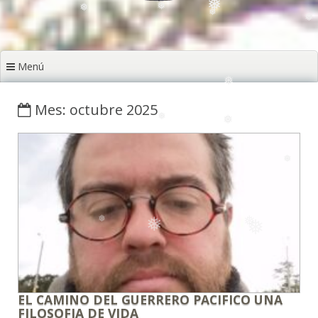
❅
❅
Menú
❅
❅
❅
❅
❅
❅
Mes: octubre 2025
❅
❅
❅
❅
❅
EL CAMINO DEL GUERRERO PACIFICO UNA
FILOSOFIA DE VIDA