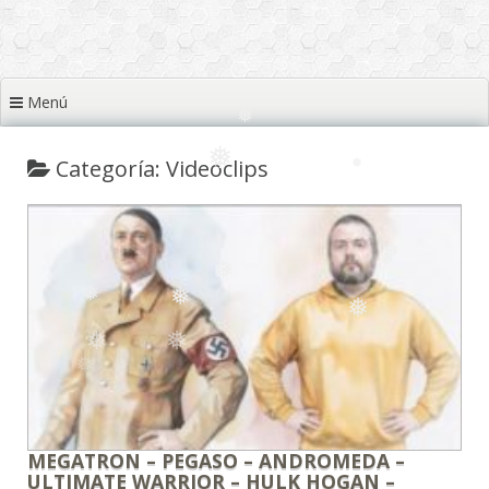
❅
❅
Menú
❅
❅
Categoría: Videoclips
❅
❅
❅
❅
❅
❅
❅
MEGATRON – PEGASO – ANDROMEDA –
ULTIMATE WARRIOR – HULK HOGAN –