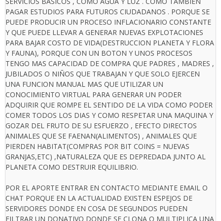
SERVICIOS BASICOS , COMO AGUA Y LUZ . COMO TAMBIEN
PAGAR ESTUDIOS PARA FUTUROS CIUDADANOS . PORQUE SE
PUEDE PRODUCIR UN PROCESO INFLACIONARIO CONSTANTE
Y QUE PUEDE LLEVAR A GENERAR NUEVAS EXPLOTACIONES
PARA BAJAR COSTO DE VIDA(DESTRUCCION PLANETA Y FLORA
Y FAUNA), PORQUE CON UN BOTON Y UNOS PROCESOS
TENGO MAS CAPACIDAD DE COMPRA QUE PADRES , MADRES ,
JUBILADOS O NIÑOS QUE TRABAJAN Y QUE SOLO EJERCEN
UNA FUNCION MANUAL MAS QUE UTILIZAR UN
CONOCIMIENTO VIRTUAL PARA GENERAR UN PODER
ADQUIRIR QUE ROMPE EL SENTIDO DE LA VIDA COMO PODER
COMER TODOS LOS DIAS Y COMO RESPETAR UNA MAQUINA Y
GOZAR DEL FRUTO DE SU ESFUERZO , EFECTO DIRECTOS
ANIMALES QUE SE FAENAN(ALIMENTOS) , ANIMALES QUE
PIERDEN HABITAT(COMPRAS POR BIT COINS = NUEVAS
GRANJAS,ETC) ,NATURALEZA QUE ES DEPREDADA JUNTO AL
PLANETA COMO DESTRUIR EQUILIBRIO.
POR EL APORTE ENTRAR EN CONTACTO MEDIANTE EMAIL O
CHAT PORQUE EN LA ACTUALIDAD EXISTEN ESPEJOS DE
SERVIDORES DONDE EN COSA DE SEGUNDOS PUEDEN
FILTRAR UN DONATIVO DONDE SE CLONA O MULTIPLICA UNA