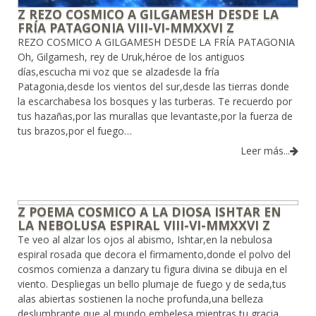
Z REZO COSMICO A GILGAMESH DESDE LA
FRÍA PATAGONIA VIII-VI-MMXXVI Z
REZO COSMICO A GILGAMESH DESDE LA FRÍA PATAGONIA
Oh, Gilgamesh, rey de Uruk,héroe de los antiguos
días,escucha mi voz que se alzadesde la fría
Patagonia,desde los vientos del sur,desde las tierras donde
la escarchabesa los bosques y las turberas. Te recuerdo por
tus hazañas,por las murallas que levantaste,por la fuerza de
tus brazos,por el fuego…
Leer más...
Z POEMA COSMICO A LA DIOSA ISHTAR EN
LA NEBOLUSA ESPIRAL VIII-VI-MMXXVI Z
Te veo al alzar los ojos al abismo, Ishtar,en la nebulosa
espiral rosada que decora el firmamento,donde el polvo del
cosmos comienza a danzary tu figura divina se dibuja en el
viento. Despliegas un bello plumaje de fuego y de seda,tus
alas abiertas sostienen la noche profunda,una belleza
deslumbrante que al mundo embelesa,mientras tu gracia…