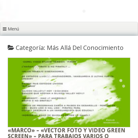
❅
❅
❅
❅
Menú
❅
❅
Categoría: Más Allá Del Conocimiento
❅
❅
❅
❅
«MARCO» – «VECTOR FOTO Y VIDEO GREEN
SCREEN» – PARA TRABAJOS VARIOS O