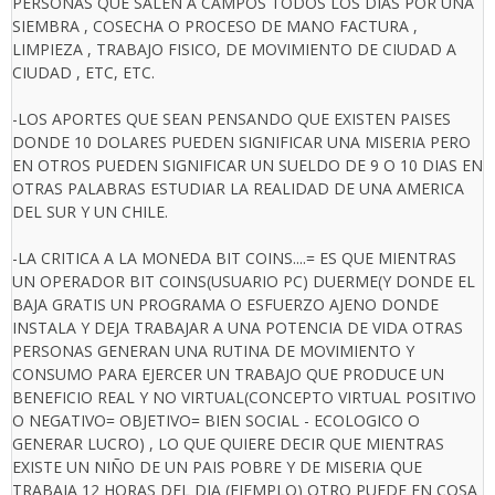
PERSONAS QUE SALEN A CAMPOS TODOS LOS DIAS POR UNA
SIEMBRA , COSECHA O PROCESO DE MANO FACTURA ,
LIMPIEZA , TRABAJO FISICO, DE MOVIMIENTO DE CIUDAD A
CIUDAD , ETC, ETC.
-LOS APORTES QUE SEAN PENSANDO QUE EXISTEN PAISES
DONDE 10 DOLARES PUEDEN SIGNIFICAR UNA MISERIA PERO
EN OTROS PUEDEN SIGNIFICAR UN SUELDO DE 9 O 10 DIAS EN
OTRAS PALABRAS ESTUDIAR LA REALIDAD DE UNA AMERICA
DEL SUR Y UN CHILE.
-LA CRITICA A LA MONEDA BIT COINS....= ES QUE MIENTRAS
UN OPERADOR BIT COINS(USUARIO PC) DUERME(Y DONDE EL
BAJA GRATIS UN PROGRAMA O ESFUERZO AJENO DONDE
INSTALA Y DEJA TRABAJAR A UNA POTENCIA DE VIDA OTRAS
PERSONAS GENERAN UNA RUTINA DE MOVIMIENTO Y
CONSUMO PARA EJERCER UN TRABAJO QUE PRODUCE UN
BENEFICIO REAL Y NO VIRTUAL(CONCEPTO VIRTUAL POSITIVO
O NEGATIVO= OBJETIVO= BIEN SOCIAL - ECOLOGICO O
GENERAR LUCRO) , LO QUE QUIERE DECIR QUE MIENTRAS
EXISTE UN NIÑO DE UN PAIS POBRE Y DE MISERIA QUE
TRABAJA 12 HORAS DEL DIA (EJEMPLO) OTRO PUEDE EN COSA