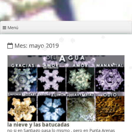
❅
❅
❅
❅
❅
Menú
❅
❅
Mes: mayo 2019
❅
❅
❅
❅
❅
❅
la nieve y las batucadas
no si en Santiago pasa lo mismo , pero en Punta Arenas