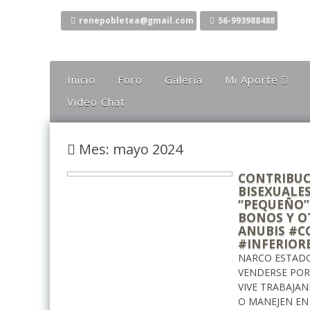
Ir
al
renepobletea@gmail.com
56-993988488
contenido
Inicio
Foro
Galeria
Mi Aporte
Video Chat
Columna
Comentarios
Mes: mayo 2024
El Canto Del Sho
El Canto De La Li
CONTRIBUC
BISEXUALES
Ideas
“PEQUEÑO”
BONOS Y O
Mis Karaokes
ANUBIS #C
#INFERIORE
Sugerencias
NARCO ESTADO
Opiniones
VENDERSE POR
VIVE TRABAJA
O MANEJEN EN