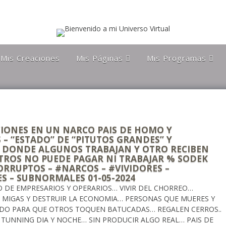
Mis Creaciones
Mis Páginas
Mis Programas
Discípulos de la Gran
Astronomía Austral
Hermandad Blanca
Charla Austral
Más Allá Del
Conocimiento
far
Más Allá del
conocimiento
Orgulloso De Ser
ra
IONES EN UN NARCO PAIS DE HOMO Y
Chileno
 – “ESTADO” DE “PITUTOS GRANDES” Y
 DONDE ALGUNOS TRABAJAN Y OTRO RECIBEN
Orgulloso de ser
TROS NO PUEDE PAGAR NI TRABAJAR % SODEK
Magallanico
ORRUPTOS – #NARCOS – #VIVIDORES –
Patagonia Rebelde
S – SUBNORMALES 01-05-2024
 DE EMPRESARIOS Y OPERARIOS… VIVIR DEL CHORREO…
Propiedades Poblete
 MIGAS Y DESTRUIR LA ECONOMIA… PERSONAS QUE MUERES Y
NDO PARA QUE OTROS TOQUEN BATUCADAS… REGALEN CERROS..
Yo Quiero Que Mi
Mamá Sea Eterna
 TUNNING DIA Y NOCHE… SIN PRODUCIR ALGO REAL… PAIS DE