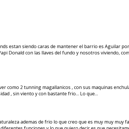
lands estan siendo caras de mantener el barrio es Aguilar p
api Donald con las llaves del fundo y nosotros viviendo, com
o ver como 2 tunning magallanicos , con sus maquinas enchu
idad , sin viento y con bastante frio… Lo que…
naturaleza ademas de frio lo que creo que es muy muy muy fa
a diferentes funciones y lo que quiero decir es que necesit