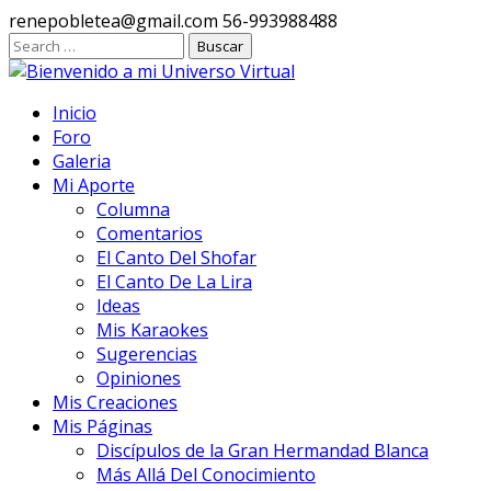
Ir
renepobletea@gmail.com
56-993988488
al
contenido
Inicio
Foro
Galeria
Mi Aporte
Columna
Comentarios
El Canto Del Shofar
El Canto De La Lira
Ideas
Mis Karaokes
Sugerencias
Opiniones
Mis Creaciones
Mis Páginas
Discípulos de la Gran Hermandad Blanca
Más Allá Del Conocimiento