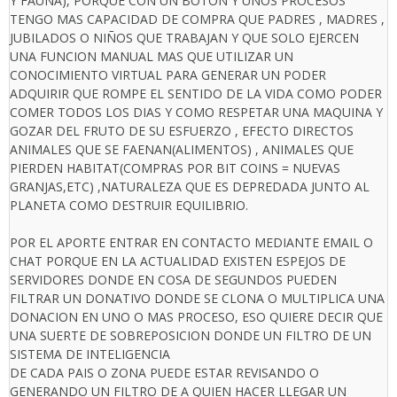
Y FAUNA), PORQUE CON UN BOTON Y UNOS PROCESOS
TENGO MAS CAPACIDAD DE COMPRA QUE PADRES , MADRES ,
JUBILADOS O NIÑOS QUE TRABAJAN Y QUE SOLO EJERCEN
UNA FUNCION MANUAL MAS QUE UTILIZAR UN
CONOCIMIENTO VIRTUAL PARA GENERAR UN PODER
ADQUIRIR QUE ROMPE EL SENTIDO DE LA VIDA COMO PODER
COMER TODOS LOS DIAS Y COMO RESPETAR UNA MAQUINA Y
GOZAR DEL FRUTO DE SU ESFUERZO , EFECTO DIRECTOS
ANIMALES QUE SE FAENAN(ALIMENTOS) , ANIMALES QUE
PIERDEN HABITAT(COMPRAS POR BIT COINS = NUEVAS
GRANJAS,ETC) ,NATURALEZA QUE ES DEPREDADA JUNTO AL
PLANETA COMO DESTRUIR EQUILIBRIO.
POR EL APORTE ENTRAR EN CONTACTO MEDIANTE EMAIL O
CHAT PORQUE EN LA ACTUALIDAD EXISTEN ESPEJOS DE
SERVIDORES DONDE EN COSA DE SEGUNDOS PUEDEN
FILTRAR UN DONATIVO DONDE SE CLONA O MULTIPLICA UNA
DONACION EN UNO O MAS PROCESO, ESO QUIERE DECIR QUE
UNA SUERTE DE SOBREPOSICION DONDE UN FILTRO DE UN
SISTEMA DE INTELIGENCIA
DE CADA PAIS O ZONA PUEDE ESTAR REVISANDO O
GENERANDO UN FILTRO DE A QUIEN HACER LLEGAR UN