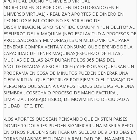
APORTE AL DUEÑO Y UNIVERSO VIRTUAL
NO RECOMIENDO POR CONTENIDO OTORGADO (EN EL
UNIVERSO VIRTUAL) - REALIZAR APORTES DE DINERO EN
TECNOLOGIA BIT COINS NO ES POR ALGO DE
DISCRIMINACION, SINO "SENTIDO COMUN" Y "UN DELITO" AL
ESFUERZO DE LA MAQUINA (NEO ESCLAVITUD A PROCESOS DE
PROCESADORES Y MEMORIAS) ES UN MEDIO VIRTUAL PARA
GENERAR COMPRA VENTA Y CONSUMO QUE DEPENDE DE LA
CAPACIDAD DE TENER MAQUINAS(ESFUERZO DE ELLAS ,
MUCHAS DE ELLAS 24/7 DURANTE LOS 365 DIAS DEL
AÑO=DEDICADAS A ESO AL 100%) Y PERSONAS QUE USAN UN
PROGRAMA EN COSA DE MINUTOS PUEDEN GENERAR UNA
CIFRA VIRTUAL QUE DESTRUYE POR EJEMPLO EL TRABAJO DE
PERSONAS QUE SALEN A CAMPOS TODOS LOS DIAS POR UNA
SIEMBRA , COSECHA O PROCESO DE MANO FACTURA ,
LIMPIEZA , TRABAJO FISICO, DE MOVIMIENTO DE CIUDAD A
CIUDAD , ETC, ETC.
-LOS APORTES QUE SEAN PENSANDO QUE EXISTEN PAISES
DONDE 10 DOLARES PUEDEN SIGNIFICAR UNA MISERIA PERO
EN OTROS PUEDEN SIGNIFICAR UN SUELDO DE 9 O 10 DIAS EN
OTRAS PALABRAS ESTUDIAR LA REALIDAD DE UNA AMERICA