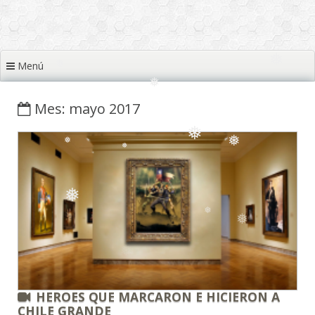
❅
Menú
❅
❅
❅
❅
❅
❅
Mes: mayo 2017
❅
❅
❅
❅
❅
❅
❅
❅
❅
❅
HEROES QUE MARCARON E HICIERON A
CHILE GRANDE