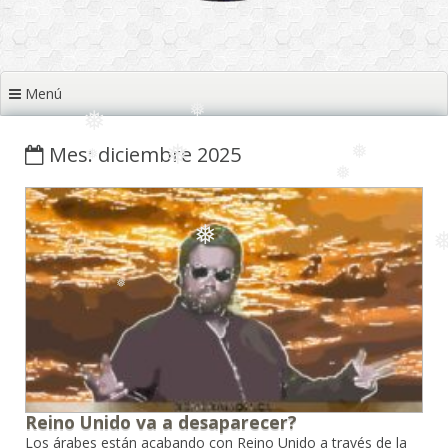
❅
❅
❅
Menú
❅
Mes: diciembre 2025
❅
❅
❅
❅
❅
❅
❅
❅
❅
❅
Reino Unido va a desaparecer?
Los árabes están acabando con Reino Unido a través de la