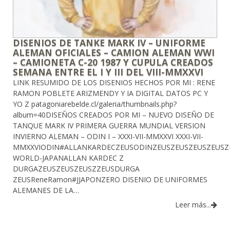
DISENIOS DE TANKE MARK IV – UNIFORME
ALEMAN OFICIALES – CAMION ALEMAN WWI
– CAMIONETA C-20 1987 Y CUPULA CREADOS
SEMANA ENTRE EL I Y III DEL VIII-MMXXVI
LINK RESUMIDO DE LOS DISENIOS HECHOS POR MI : RENE
RAMON POBLETE ARIZMENDY Y IA DIGITAL DATOS PC Y
YO Z patagoniarebelde.cl/galeria/thumbnails.php?
album=40DISEÑOS CREADOS POR MI – NUEVO DISEÑO DE
TANQUE MARK IV PRIMERA GUERRA MUNDIAL VERSION
INVIERNO ALEMAN – ODIN I – XXXI-VII-MMXXVI XXXI-VII-
MMXXVIODIN#ALLANKARDECZEUSODINZEUSZEUSZEUSZEUSZ
WORLD-JAPANALLAN KARDEC Z
DURGAZEUSZEUSZEUSZZEUSDURGA
ZEUSReneRamon#JJAPONZERO DISENIO DE UNIFORMES
ALEMANES DE LA…
Leer más...