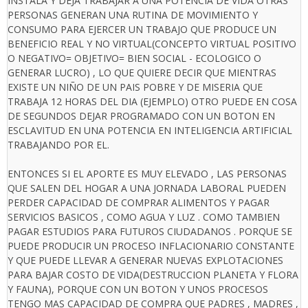
INSTALA Y DEJA TRABAJAR A UNA POTENCIA DE VIDA OTRAS
PERSONAS GENERAN UNA RUTINA DE MOVIMIENTO Y
CONSUMO PARA EJERCER UN TRABAJO QUE PRODUCE UN
BENEFICIO REAL Y NO VIRTUAL(CONCEPTO VIRTUAL POSITIVO
O NEGATIVO= OBJETIVO= BIEN SOCIAL - ECOLOGICO O
GENERAR LUCRO) , LO QUE QUIERE DECIR QUE MIENTRAS
EXISTE UN NIÑO DE UN PAIS POBRE Y DE MISERIA QUE
TRABAJA 12 HORAS DEL DIA (EJEMPLO) OTRO PUEDE EN COSA
DE SEGUNDOS DEJAR PROGRAMADO CON UN BOTON EN
ESCLAVITUD EN UNA POTENCIA EN INTELIGENCIA ARTIFICIAL
TRABAJANDO POR EL.
ENTONCES SI EL APORTE ES MUY ELEVADO , LAS PERSONAS
QUE SALEN DEL HOGAR A UNA JORNADA LABORAL PUEDEN
PERDER CAPACIDAD DE COMPRAR ALIMENTOS Y PAGAR
SERVICIOS BASICOS , COMO AGUA Y LUZ . COMO TAMBIEN
PAGAR ESTUDIOS PARA FUTUROS CIUDADANOS . PORQUE SE
PUEDE PRODUCIR UN PROCESO INFLACIONARIO CONSTANTE
Y QUE PUEDE LLEVAR A GENERAR NUEVAS EXPLOTACIONES
PARA BAJAR COSTO DE VIDA(DESTRUCCION PLANETA Y FLORA
Y FAUNA), PORQUE CON UN BOTON Y UNOS PROCESOS
TENGO MAS CAPACIDAD DE COMPRA QUE PADRES , MADRES ,