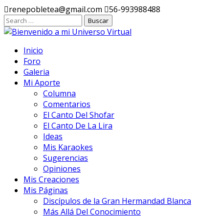
Ir
renepobletea@gmail.com
56-993988488
al
contenido
Inicio
Foro
Galeria
Mi Aporte
Columna
Comentarios
El Canto Del Shofar
El Canto De La Lira
Ideas
Mis Karaokes
Sugerencias
Opiniones
Mis Creaciones
Mis Páginas
Discípulos de la Gran Hermandad Blanca
Más Allá Del Conocimiento