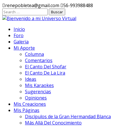
Ir
renepobletea@gmail.com
56-993988488
al
contenido
Inicio
Foro
Galeria
Mi Aporte
Columna
Comentarios
El Canto Del Shofar
El Canto De La Lira
Ideas
Mis Karaokes
Sugerencias
Opiniones
Mis Creaciones
Mis Páginas
Discípulos de la Gran Hermandad Blanca
Más Allá Del Conocimiento