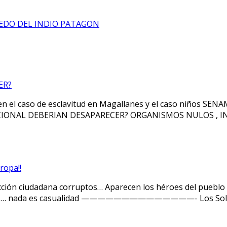
DEDO DEL INDIO PATAGON
ER?
 en el caso de esclavitud en Magallanes y el caso niños SE
O NACIONAL DEBERIAN DESAPARECER? ORGANISMOS NULOS , 
ropa!!
ección ciudadana corruptos… Aparecen los héroes del pueblo 
orígenes … nada es casualidad ——————————————- Los Solda