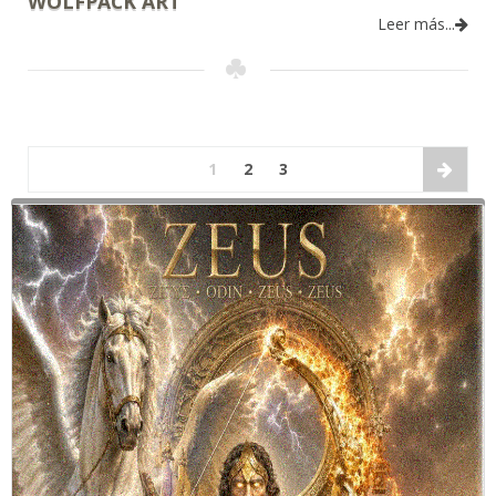
WOLFPACK ART
Leer más...
1
2
3