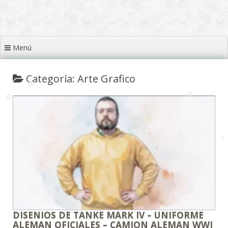
❅
❅
❅
❅
Menú
❅
❅
❅
❅
Categoría: Arte Grafico
❅
❅
❅
❅
❅
DISENIOS DE TANKE MARK IV – UNIFORME
ALEMAN OFICIALES – CAMION ALEMAN WWI