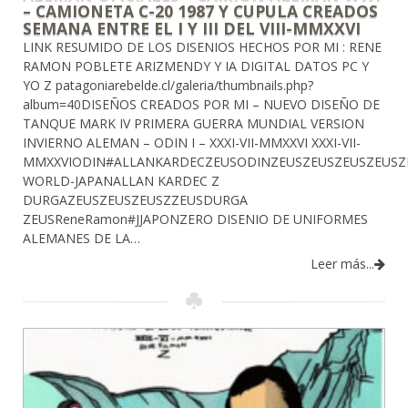
– CAMIONETA C-20 1987 Y CUPULA CREADOS
SEMANA ENTRE EL I Y III DEL VIII-MMXXVI
LINK RESUMIDO DE LOS DISENIOS HECHOS POR MI : RENE
RAMON POBLETE ARIZMENDY Y IA DIGITAL DATOS PC Y
YO Z patagoniarebelde.cl/galeria/thumbnails.php?
album=40DISEÑOS CREADOS POR MI – NUEVO DISEÑO DE
TANQUE MARK IV PRIMERA GUERRA MUNDIAL VERSION
INVIERNO ALEMAN – ODIN I – XXXI-VII-MMXXVI XXXI-VII-
MMXXVIODIN#ALLANKARDECZEUSODINZEUSZEUSZEUSZEUSZ
WORLD-JAPANALLAN KARDEC Z
DURGAZEUSZEUSZEUSZZEUSDURGA
ZEUSReneRamon#JJAPONZERO DISENIO DE UNIFORMES
ALEMANES DE LA…
Leer más...