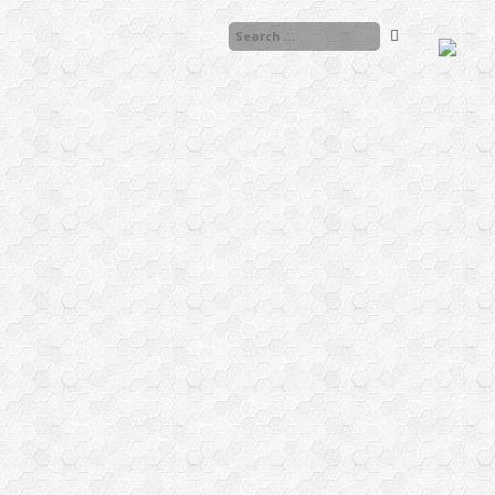
❅
❅
❅
❅
❅