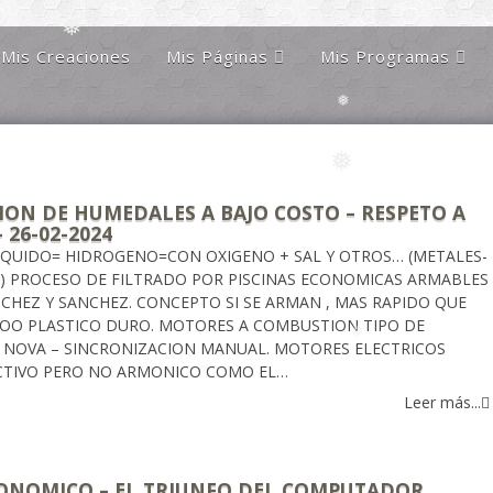
Mis Creaciones
Mis Páginas
Mis Programas
❅
Discípulos de la Gran
Astronomía Austral
❅
Hermandad Blanca
Charla Austral
Más Allá Del
Conocimiento
far
Más Allá del
conocimiento
Orgulloso De Ser
ra
ION DE HUMEDALES A BAJO COSTO – RESPETO A
❅
Chileno
 26-02-2024
IQUIDO= HIDROGENO=CON OXIGENO + SAL Y OTROS… (METALES-
Orgulloso de ser
❅
Magallanico
C) PROCESO DE FILTRADO POR PISCINAS ECONOMICAS ARMABLES
CHEZ Y SANCHEZ. CONCEPTO SI SE ARMAN , MAS RAPIDO QUE
Patagonia Rebelde
RIOO PLASTICO DURO. MOTORES A COMBUSTION TIPO DE
 NOVA – SINCRONIZACION MANUAL. MOTORES ELECTRICOS
Propiedades Poblete
CTIVO PERO NO ARMONICO COMO EL…
Yo Quiero Que Mi
Leer más...
Mamá Sea Eterna
ONOMICO – EL TRIUNFO DEL COMPUTADOR