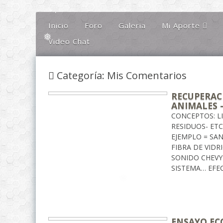
❅
❅
Inicio
Foro
Galeria
Mi Aporte
❅
Video Chat
Columna
Comentarios
Categoría: Mis Comentarios
El Canto Del Sho
❅
El Canto De La Li
RECUPERAC
ANIMALES –
Ideas
CONCEPTOS: L
Mis Karaokes
RESIDUOS- ET
EJEMPLO = SAN
Sugerencias
FIBRA DE VID
SONIDO CHEVY
Opiniones
SISTEMA… EFE
ENSAYO EC