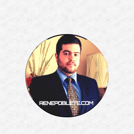
❅
❅
❅
❅
❅