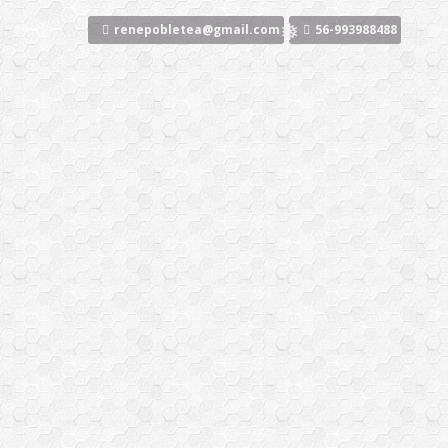
Ir
❅
al
renepobletea@gmail.com
56-993988488
contenido
❅
❅
❅
❅
❅