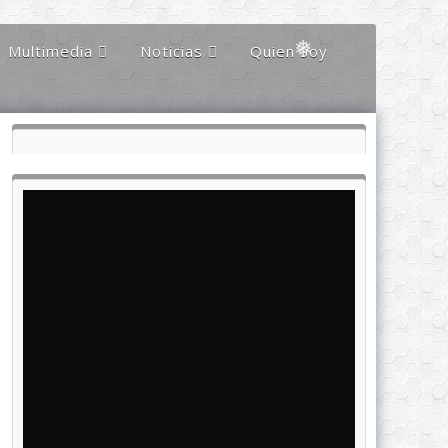
❅
❅
Multimedia
Noticias
Quien Soy
❅
Audios
Documentales y
Reportajes
❅
Documentos
Noticias
Internacionales
Videos
Noticias Nacionales