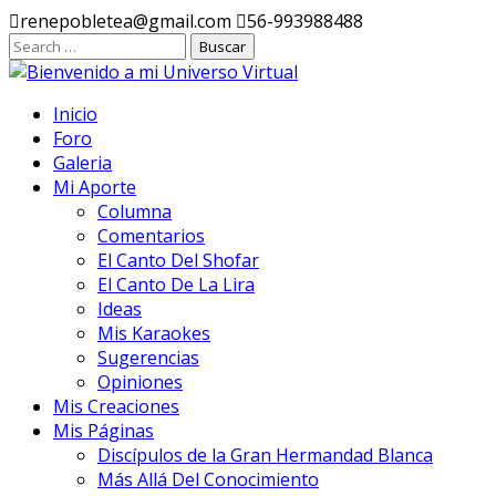
Ir
renepobletea@gmail.com
56-993988488
al
contenido
Inicio
Foro
Galeria
Mi Aporte
Columna
Comentarios
El Canto Del Shofar
El Canto De La Lira
Ideas
Mis Karaokes
Sugerencias
Opiniones
Mis Creaciones
Mis Páginas
Discípulos de la Gran Hermandad Blanca
Más Allá Del Conocimiento