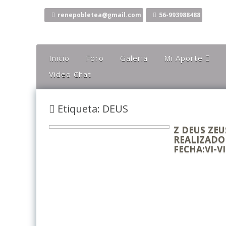
Ir
al
renepobletea@gmail.com
56-993988488
contenido
Inicio
Foro
Galeria
Mi Aporte
Video Chat
Columna
Comentarios
Etiqueta: DEUS
El Canto Del Sho
El Canto De La Li
Z DEUS ZEU
REALIZADO
Ideas
FECHA:VI-V
Mis Karaokes
Sugerencias
Opiniones