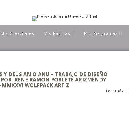
Mis Creaciones
Mis Páginas
Mis Programas
Discípulos de la Gran
Astronomía Austral
Hermandad Blanca
Charla Austral
Más Allá Del
Conocimiento
far
Más Allá del
conocimiento
Orgulloso De Ser
ra
S Y DEUS AN O ANU – TRABAJO DE DISEÑO
Chileno
 POR: RENE RAMON POBLETE ARIZMENDY
I-MMXXVI WOLFPACK ART Z
Orgulloso de ser
Magallanico
Leer más...
Patagonia Rebelde
Propiedades Poblete
Yo Quiero Que Mi
Mamá Sea Eterna