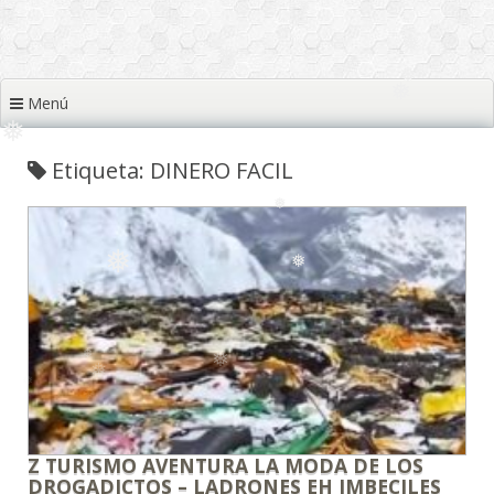
❅
❅
❅
Menú
❅
❅
❅
Etiqueta: DINERO FACIL
❅
❅
❅
❅
❅
❅
Z TURISMO AVENTURA LA MODA DE LOS
DROGADICTOS – LADRONES EH IMBECILES