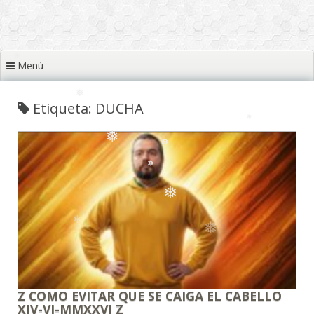
❅
Menú
❅
❅
❅
Etiqueta: DUCHA
❅
❅
❅
❅
❅
❅
❅
❅
Z COMO EVITAR QUE SE CAIGA EL CABELLO
XIV-VI-MMXXVI Z