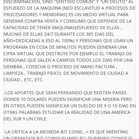
DISCRIMINACION, SINO "SENTIDO COMUN" Y "UN DELITO" AL
ESFUERZO DE LA MAQUINA (NEO ESCLAVITUD A PROCESOS DE
PROCESADORES Y MEMORIAS) ES UN MEDIO VIRTUAL PARA
GENERAR COMPRA VENTA Y CONSUMO QUE DEPENDE DE LA
CAPACIDAD DE TENER MAQUINAS(ESFUERZO DE ELLAS ,
MUCHAS DE ELLAS 24/7 DURANTE LOS 365 DIAS DEL
AÑO=DEDICADAS A ESO AL 100%) Y PERSONAS QUE USAN UN
PROGRAMA EN COSA DE MINUTOS PUEDEN GENERAR UNA
CIFRA VIRTUAL QUE DESTRUYE POR EJEMPLO EL TRABAJO DE
PERSONAS QUE SALEN A CAMPOS TODOS LOS DIAS POR UNA
SIEMBRA , COSECHA O PROCESO DE MANO FACTURA ,
LIMPIEZA , TRABAJO FISICO, DE MOVIMIENTO DE CIUDAD A
CIUDAD , ETC, ETC.
-LOS APORTES QUE SEAN PENSANDO QUE EXISTEN PAISES
DONDE 10 DOLARES PUEDEN SIGNIFICAR UNA MISERIA PERO
EN OTROS PUEDEN SIGNIFICAR UN SUELDO DE 9 O 10 DIAS EN
OTRAS PALABRAS ESTUDIAR LA REALIDAD DE UNA AMERICA
DEL SUR Y UN CHILE.
-LA CRITICA A LA MONEDA BIT COINS....= ES QUE MIENTRAS
UN OPERADOR BIT COINS(USUARIO PC) DUERME(Y DONDE EL