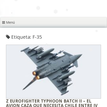
❅
❅
❅
❅
❅
❅
Menú
❅
❅
❅
Etiqueta: F-35
❅
❅
❅
❅
❅
❅
❅
Z EUROFIGHTER TYPHOON BATCH II – EL
AVION CAZA QUE NECESITA CHILE ENTRE IV