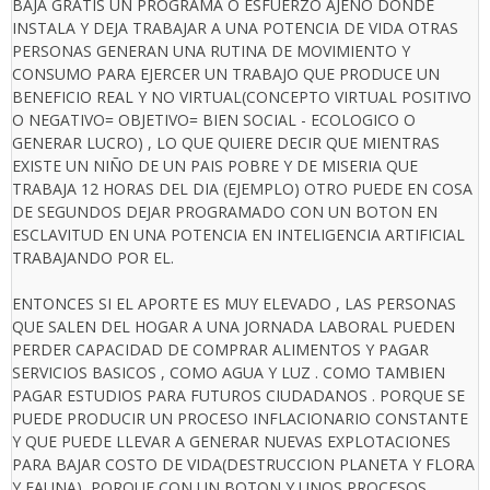
BAJA GRATIS UN PROGRAMA O ESFUERZO AJENO DONDE
INSTALA Y DEJA TRABAJAR A UNA POTENCIA DE VIDA OTRAS
PERSONAS GENERAN UNA RUTINA DE MOVIMIENTO Y
CONSUMO PARA EJERCER UN TRABAJO QUE PRODUCE UN
BENEFICIO REAL Y NO VIRTUAL(CONCEPTO VIRTUAL POSITIVO
O NEGATIVO= OBJETIVO= BIEN SOCIAL - ECOLOGICO O
GENERAR LUCRO) , LO QUE QUIERE DECIR QUE MIENTRAS
EXISTE UN NIÑO DE UN PAIS POBRE Y DE MISERIA QUE
TRABAJA 12 HORAS DEL DIA (EJEMPLO) OTRO PUEDE EN COSA
DE SEGUNDOS DEJAR PROGRAMADO CON UN BOTON EN
ESCLAVITUD EN UNA POTENCIA EN INTELIGENCIA ARTIFICIAL
TRABAJANDO POR EL.
ENTONCES SI EL APORTE ES MUY ELEVADO , LAS PERSONAS
QUE SALEN DEL HOGAR A UNA JORNADA LABORAL PUEDEN
PERDER CAPACIDAD DE COMPRAR ALIMENTOS Y PAGAR
SERVICIOS BASICOS , COMO AGUA Y LUZ . COMO TAMBIEN
PAGAR ESTUDIOS PARA FUTUROS CIUDADANOS . PORQUE SE
PUEDE PRODUCIR UN PROCESO INFLACIONARIO CONSTANTE
Y QUE PUEDE LLEVAR A GENERAR NUEVAS EXPLOTACIONES
PARA BAJAR COSTO DE VIDA(DESTRUCCION PLANETA Y FLORA
Y FAUNA), PORQUE CON UN BOTON Y UNOS PROCESOS