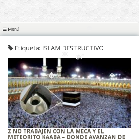
❅
❅
❅
❅
Menú
❅
Etiqueta: ISLAM DESTRUCTIVO
❅
❅
❅
❅
❅
❅
❅
Z NO TRABAJEN CON LA MECA Y EL
METEORITO KAABA – DONDE AVANZAN DE