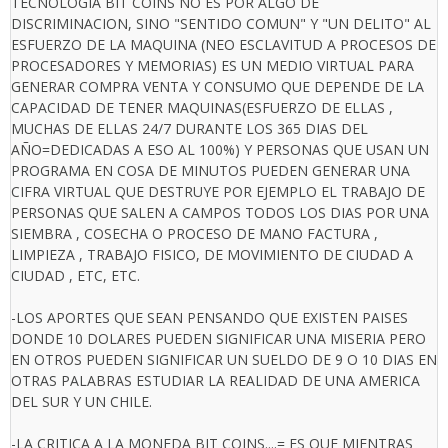
TECNOLOGIA BIT COINS NO ES POR ALGO DE
DISCRIMINACION, SINO "SENTIDO COMUN" Y "UN DELITO" AL
ESFUERZO DE LA MAQUINA (NEO ESCLAVITUD A PROCESOS DE
PROCESADORES Y MEMORIAS) ES UN MEDIO VIRTUAL PARA
GENERAR COMPRA VENTA Y CONSUMO QUE DEPENDE DE LA
CAPACIDAD DE TENER MAQUINAS(ESFUERZO DE ELLAS ,
MUCHAS DE ELLAS 24/7 DURANTE LOS 365 DIAS DEL
AÑO=DEDICADAS A ESO AL 100%) Y PERSONAS QUE USAN UN
PROGRAMA EN COSA DE MINUTOS PUEDEN GENERAR UNA
CIFRA VIRTUAL QUE DESTRUYE POR EJEMPLO EL TRABAJO DE
PERSONAS QUE SALEN A CAMPOS TODOS LOS DIAS POR UNA
SIEMBRA , COSECHA O PROCESO DE MANO FACTURA ,
LIMPIEZA , TRABAJO FISICO, DE MOVIMIENTO DE CIUDAD A
CIUDAD , ETC, ETC.
-LOS APORTES QUE SEAN PENSANDO QUE EXISTEN PAISES
DONDE 10 DOLARES PUEDEN SIGNIFICAR UNA MISERIA PERO
EN OTROS PUEDEN SIGNIFICAR UN SUELDO DE 9 O 10 DIAS EN
OTRAS PALABRAS ESTUDIAR LA REALIDAD DE UNA AMERICA
DEL SUR Y UN CHILE.
-LA CRITICA A LA MONEDA BIT COINS....= ES QUE MIENTRAS