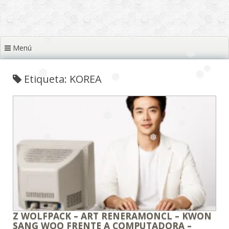
❅
❅
Menú
❅
❅
❅
Etiqueta: KOREA
❅
❅
❅
❅
❅
❅
❅
❅
❅
❅
Z WOLFPACK – ART RENERAMONCL – KWON
SANG WOO FRENTE A COMPUTADORA –