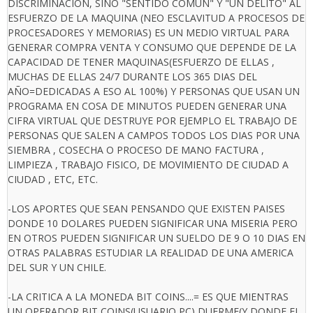
DISCRIMINACION, SINO "SENTIDO COMUN" Y "UN DELITO" AL
ESFUERZO DE LA MAQUINA (NEO ESCLAVITUD A PROCESOS DE
PROCESADORES Y MEMORIAS) ES UN MEDIO VIRTUAL PARA
GENERAR COMPRA VENTA Y CONSUMO QUE DEPENDE DE LA
CAPACIDAD DE TENER MAQUINAS(ESFUERZO DE ELLAS ,
MUCHAS DE ELLAS 24/7 DURANTE LOS 365 DIAS DEL
AÑO=DEDICADAS A ESO AL 100%) Y PERSONAS QUE USAN UN
PROGRAMA EN COSA DE MINUTOS PUEDEN GENERAR UNA
CIFRA VIRTUAL QUE DESTRUYE POR EJEMPLO EL TRABAJO DE
PERSONAS QUE SALEN A CAMPOS TODOS LOS DIAS POR UNA
SIEMBRA , COSECHA O PROCESO DE MANO FACTURA ,
LIMPIEZA , TRABAJO FISICO, DE MOVIMIENTO DE CIUDAD A
CIUDAD , ETC, ETC.
-LOS APORTES QUE SEAN PENSANDO QUE EXISTEN PAISES
DONDE 10 DOLARES PUEDEN SIGNIFICAR UNA MISERIA PERO
EN OTROS PUEDEN SIGNIFICAR UN SUELDO DE 9 O 10 DIAS EN
OTRAS PALABRAS ESTUDIAR LA REALIDAD DE UNA AMERICA
DEL SUR Y UN CHILE.
-LA CRITICA A LA MONEDA BIT COINS....= ES QUE MIENTRAS
UN OPERADOR BIT COINS(USUARIO PC) DUERME(Y DONDE EL