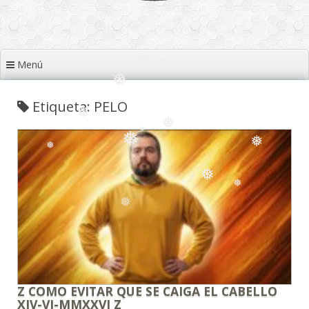
❅
❅
❅
❅
❅
❅
❅
❅
Menú
Etiqueta: PELO
❅
❅
❅
❅
❅
❅
❅
❅
❅
❅
❅
❅
❅
Z COMO EVITAR QUE SE CAIGA EL CABELLO
XIV-VI-MMXXVI Z