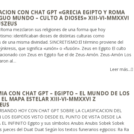
ACION CON CHAT GPT «GRECIA EGIPTO Y ROMA
GUO MUNDO – CULTO A DIOSES» XIII-VI-MMXXVI
USZEUS
y Roma mezclaron sus religiones de una forma que hoy
tismo: identificaban dioses de distintas culturas como
 de una misma divinidad. SINCRETISMO:El término proviene del
ýnkresis, que significa «unión» o «fusión». Zeus en Egipto El culto
acionado con Zeus en Egipto fue el de Zeus-Amón. Zeus-Amón Los
caron al…
Leer más...
IA CON CHAT GPT – EGIPTO – EL MUNDO DE LOS
EL MAPA ESTELAR XIII-VI-MMXXVI Z
EUS
RSANDO HOY CON CHAT GPT SOBRE LA CLASIFICACION DEL
LOS EGIPCIOS VISTO DESDE EL PUNTO DE VISTA DESDE LA
L INFINITO Egipto y sus símbolos Anubis Anubis Sobek Sobek
 jueces del Duat Duat Según los textos funerarios egipcios: Ra Ra