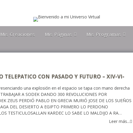
Mis Creaciones
Mis Páginas
Mis Programas
Discípulos de la Gran
Astronomía Austral
Hermandad Blanca
Charla Austral
Más Allá Del
Conocimiento
far
Más Allá del
conocimiento
Orgulloso De Ser
ra
 TELEPATICO CON PASADO Y FUTURO – XIV-VI-
Chileno
presenciando una explosión en el espacio se tapa con mano derecha
Orgulloso de ser
Magallanico
 TRABAJAR A SODEK DANDO 300 REVOLUCIONES POR
K ZEUS PERDIÓ PABLO EN GRECIA MURIÓ JOSE DE LOS SUEÑOS
Patagonia Rebelde
PLAGA DEL DESIERTO A EGIPTO PRIMERO LO PERDONO
OS TESTICULOSALLAN KARDEC LO SABE LO MALDIJO A RA…
Propiedades Poblete
Leer más...
Yo Quiero Que Mi
Mamá Sea Eterna