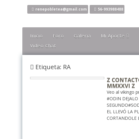
Ir
al
renepobletea@gmail.com
56-993988488
contenido
Inicio
Foro
Galeria
Mi Aporte
Video Chat
Columna
Comentarios
Etiqueta: RA
El Canto Del Sho
El Canto De La Li
Z CONTACTO
MMXXVI Z
Ideas
Veo al vikingo 
Mis Karaokes
#ODIN DEJALO
SEGUNDO#SODE
Sugerencias
EL LLEVÓ LA 
CORTANDOLE L
Opiniones