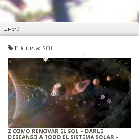
❅
❅
❅
Menú
❅
❅
❅
❅
Etiqueta: SOL
❅
❅
❅
❅
❅
❅
❅
❅
Z COMO RENOVAR EL SOL – DARLE
DESCANSO A TODO EL SISTEMA SOLAR –