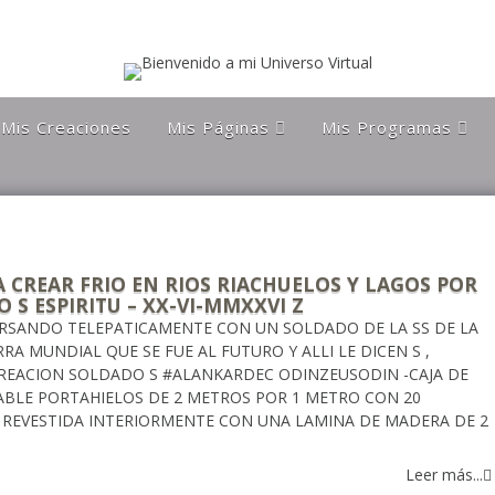
Mis Creaciones
Mis Páginas
Mis Programas
Discípulos de la Gran
Astronomía Austral
Hermandad Blanca
Charla Austral
Más Allá Del
Conocimiento
far
Más Allá del
conocimiento
Orgulloso De Ser
ra
A CREAR FRIO EN RIOS RIACHUELOS Y LAGOS POR
Chileno
 S ESPIRITU – XX-VI-MMXXVI Z
RSANDO TELEPATICAMENTE CON UN SOLDADO DE LA SS DE LA
Orgulloso de ser
Magallanico
A MUNDIAL QUE SE FUE AL FUTURO Y ALLI LE DICEN S ,
REACION SOLDADO S #ALANKARDEC ODINZEUSODIN -CAJA DE
Patagonia Rebelde
ABLE PORTAHIELOS DE 2 METROS POR 1 METRO CON 20
 REVESTIDA INTERIORMENTE CON UNA LAMINA DE MADERA DE 2
Propiedades Poblete
Yo Quiero Que Mi
Leer más...
Mamá Sea Eterna