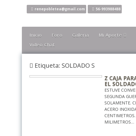
Ir
al
renepobletea@gmail.com
56-993988488
contenido
Inicio
Foro
Galeria
Mi Aporte
Video Chat
Columna
Comentarios
Etiqueta: SOLDADO S
El Canto Del Sho
El Canto De La Li
Z CAJA PAR
EL SOLDADO
Ideas
ESTUVE CONVE
Mis Karaokes
SEGUNDA GUERR
SOLAMENTE. C
Sugerencias
ACERO INOXID
CENTIMETROS.
Opiniones
MILIMETROS…