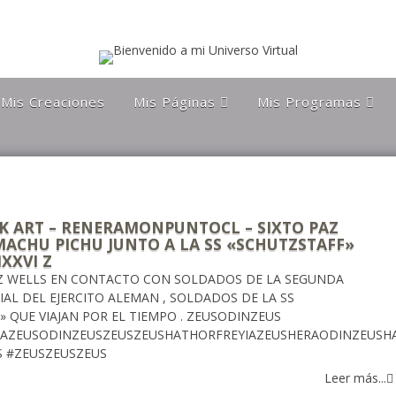
Mis Creaciones
Mis Páginas
Mis Programas
Discípulos de la Gran
Astronomía Austral
Hermandad Blanca
Charla Austral
Más Allá Del
Conocimiento
far
Más Allá del
conocimiento
Orgulloso De Ser
ra
K ART – RENERAMONPUNTOCL – SIXTO PAZ
Chileno
MACHU PICHU JUNTO A LA SS «SCHUTZSTAFF»
MXXVI Z
Orgulloso de ser
Magallanico
Z WELLS EN CONTACTO CON SOLDADOS DE LA SEGUNDA
AL DEL EJERCITO ALEMAN , SOLDADOS DE LA SS
Patagonia Rebelde
 QUE VIAJAN POR EL TIEMPO . ZEUSODINZEUS
HAZEUSODINZEUSZEUSZEUSHATHORFREYIAZEUSHERAODINZEUS
Propiedades Poblete
 #ZEUSZEUSZEUS
Yo Quiero Que Mi
Leer más...
Mamá Sea Eterna