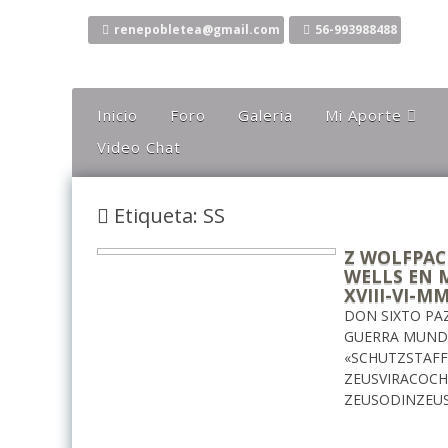
Ir
al
renepobletea@gmail.com
56-993988488
contenido
Inicio
Foro
Galeria
Mi Aporte
Video Chat
Columna
Comentarios
Etiqueta: SS
El Canto Del Sho
El Canto De La Li
Z WOLFPAC
WELLS EN 
Ideas
XVIII-VI-M
DON SIXTO PA
Mis Karaokes
GUERRA MUNDI
Sugerencias
«SCHUTZSTAFF»
ZEUSVIRACOC
Opiniones
ZEUSODINZEUS