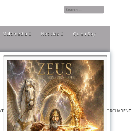
Multimedia
Noticias
Quien Soy
Audios
Documentales y
Reportajes
Documentos
Noticias
Internacionales
Videos
Noticias Nacionales
HATHORRENERAMONJAPONZEUSODINZEUSCOMPUTADORCUARENTAZ