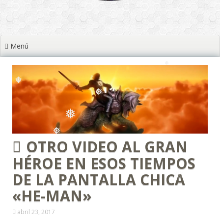
❅
❅
❅
❅
❅
Menú
❅
❅
❅
❅
❅
❅
OTRO VIDEO AL GRAN
❅
HÉROE EN ESOS TIEMPOS
DE LA PANTALLA CHICA
❅
«HE-MAN»
abril 23, 2017