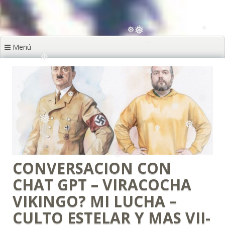
Menú
❅
❅
❅
❅
❅
❅
❅
❅
❅
❅
❅
❅
❅
CONVERSACION CON
❅
❅
CHAT GPT – VIRACOCHA
VIKINGO? MI LUCHA –
CULTO ESTELAR Y MAS VII-