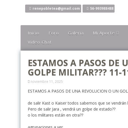
Ir
al
renepobletea@gmail.com
56-993988488
contenido
Inicio
Foro
Galeria
Mi Aporte
Video Chat
Columna
Comentarios
ESTAMOS A PASOS DE 
El Canto Del Sho
GOLPE MILITAR??? 11-1
El Canto De La Li
Ideas
noviembre 11, 2025
Mis Karaokes
ESTAMOS A PASOS DE UNA REVOLUCION O UN GOLP
Sugerencias
de salir Kast o Kaiser todos sabemos que se vendrán
Pero de salir Jara , vendrá un golpe de estado??
Opiniones
o los militares están en otra??
agrupaciones a ver