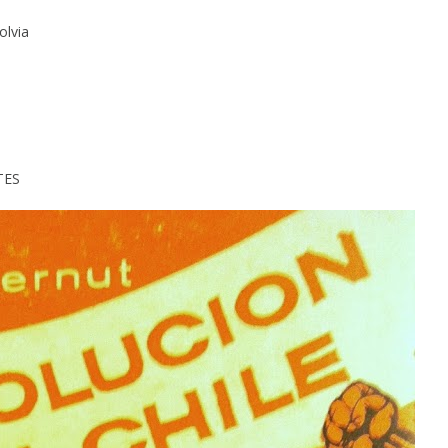
olvia
TES