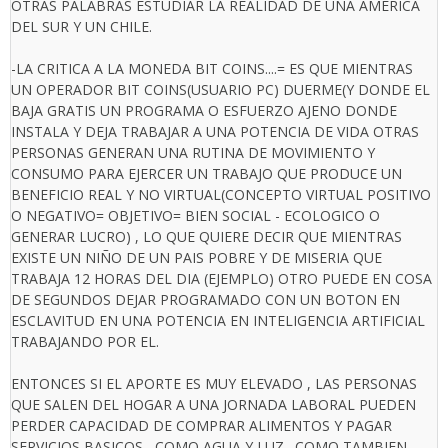
OTRAS PALABRAS ESTUDIAR LA REALIDAD DE UNA AMERICA
DEL SUR Y UN CHILE.
-LA CRITICA A LA MONEDA BIT COINS....= ES QUE MIENTRAS
UN OPERADOR BIT COINS(USUARIO PC) DUERME(Y DONDE EL
BAJA GRATIS UN PROGRAMA O ESFUERZO AJENO DONDE
INSTALA Y DEJA TRABAJAR A UNA POTENCIA DE VIDA OTRAS
PERSONAS GENERAN UNA RUTINA DE MOVIMIENTO Y
CONSUMO PARA EJERCER UN TRABAJO QUE PRODUCE UN
BENEFICIO REAL Y NO VIRTUAL(CONCEPTO VIRTUAL POSITIVO
O NEGATIVO= OBJETIVO= BIEN SOCIAL - ECOLOGICO O
GENERAR LUCRO) , LO QUE QUIERE DECIR QUE MIENTRAS
EXISTE UN NIÑO DE UN PAIS POBRE Y DE MISERIA QUE
TRABAJA 12 HORAS DEL DIA (EJEMPLO) OTRO PUEDE EN COSA
DE SEGUNDOS DEJAR PROGRAMADO CON UN BOTON EN
ESCLAVITUD EN UNA POTENCIA EN INTELIGENCIA ARTIFICIAL
TRABAJANDO POR EL.
ENTONCES SI EL APORTE ES MUY ELEVADO , LAS PERSONAS
QUE SALEN DEL HOGAR A UNA JORNADA LABORAL PUEDEN
PERDER CAPACIDAD DE COMPRAR ALIMENTOS Y PAGAR
SERVICIOS BASICOS , COMO AGUA Y LUZ . COMO TAMBIEN