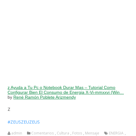
z Ayuda a Tu Pc o Notebook Durar Mas – Tutorial Como
Configurar Bien El Consumo de Energia X-Vi-mmxxvi (Win…
by
René Ramón Poblete Arizmendy
Z
#ZEUSZEUZEUS
admin
Comentarios
,
Cultura
,
Fotos
,
Mensaje
ENERGIA
,