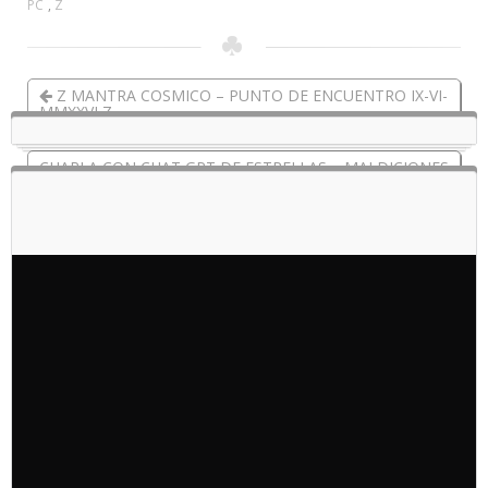
PC
,
Z
Z MANTRA COSMICO – PUNTO DE ENCUENTRO IX-VI-
MMXXVI Z
CHARLA CON CHAT GPT DE ESTRELLAS – MALDICIONES
RELIGIOSAS ABRAHAMICAS – DELIRIOS MESIANICOS –
EL UNIVERSO ETERNO -Y CLARIVIDENCIA EN VIVO -
ODIN – ZEUS PRIMERA PARTE I XI-VI-MMXXVI