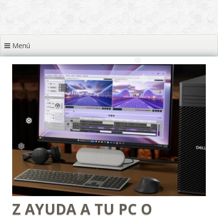
❅
❅
❅
❅
❅
Menú
❅
❅
❅
❅
❅
❅
❅
❅
Z AYUDA A TU PC O