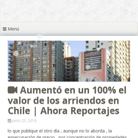
❅
❅
❅
Menú
❅
❅
❅
❅
❅
❅
❅
❅
Aumentó en un 100% el
❅
❅
valor de los arriendos en
Chile | Ahora Reportajes
junio 23, 2018
lo que publique el otro día , aunque no lo aborda , la
especupación de precio , por concentración de propiedades