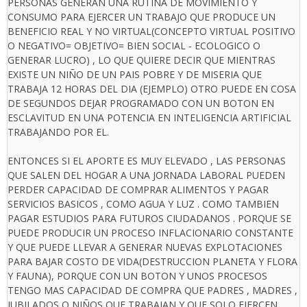
PERSONAS GENERAN UNA RUTINA DE MOVIMIENTO Y
CONSUMO PARA EJERCER UN TRABAJO QUE PRODUCE UN
BENEFICIO REAL Y NO VIRTUAL(CONCEPTO VIRTUAL POSITIVO
O NEGATIVO= OBJETIVO= BIEN SOCIAL - ECOLOGICO O
GENERAR LUCRO) , LO QUE QUIERE DECIR QUE MIENTRAS
EXISTE UN NIÑO DE UN PAIS POBRE Y DE MISERIA QUE
TRABAJA 12 HORAS DEL DIA (EJEMPLO) OTRO PUEDE EN COSA
DE SEGUNDOS DEJAR PROGRAMADO CON UN BOTON EN
ESCLAVITUD EN UNA POTENCIA EN INTELIGENCIA ARTIFICIAL
TRABAJANDO POR EL.
ENTONCES SI EL APORTE ES MUY ELEVADO , LAS PERSONAS
QUE SALEN DEL HOGAR A UNA JORNADA LABORAL PUEDEN
PERDER CAPACIDAD DE COMPRAR ALIMENTOS Y PAGAR
SERVICIOS BASICOS , COMO AGUA Y LUZ . COMO TAMBIEN
PAGAR ESTUDIOS PARA FUTUROS CIUDADANOS . PORQUE SE
PUEDE PRODUCIR UN PROCESO INFLACIONARIO CONSTANTE
Y QUE PUEDE LLEVAR A GENERAR NUEVAS EXPLOTACIONES
PARA BAJAR COSTO DE VIDA(DESTRUCCION PLANETA Y FLORA
Y FAUNA), PORQUE CON UN BOTON Y UNOS PROCESOS
TENGO MAS CAPACIDAD DE COMPRA QUE PADRES , MADRES ,
JUBILADOS O NIÑOS QUE TRABAJAN Y QUE SOLO EJERCEN