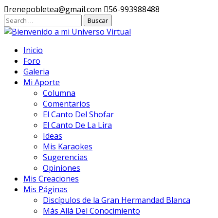
Ir
renepobletea@gmail.com
56-993988488
al
contenido
Inicio
Foro
Galeria
Mi Aporte
Columna
Comentarios
El Canto Del Shofar
El Canto De La Lira
Ideas
Mis Karaokes
Sugerencias
Opiniones
Mis Creaciones
Mis Páginas
Discípulos de la Gran Hermandad Blanca
Más Allá Del Conocimiento