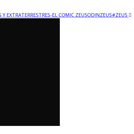
S Y EXTRATERRESTRES-EL COMIC ZEUSODINZEUS#ZEUS