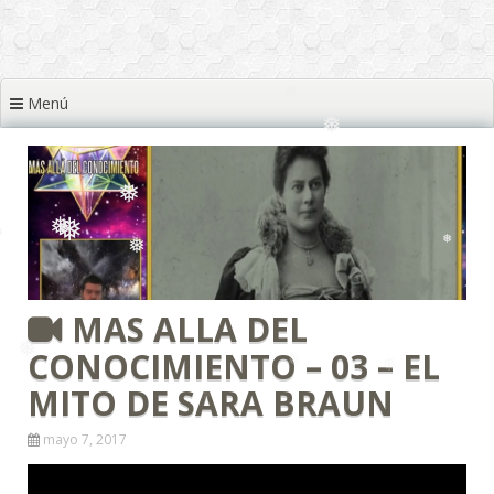
❅
❅
❅
❅
❅
Menú
❅
❅
❅
❅
❅
❅
❅
MAS ALLA DEL
❅
❅
CONOCIMIENTO – 03 – EL
❅
MITO DE SARA BRAUN
mayo 7, 2017