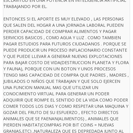
ESCLAVITUD EN UNA POTENCIA EN INTELIGENCIA ARTIFICIAL
TRABAJANDO POR EL.
ENTONCES SI EL APORTE ES MUY ELEVADO , LAS PERSONAS
QUE SALEN DEL HOGAR A UNA JORNADA LABORAL PUEDEN
PERDER CAPACIDAD DE COMPRAR ALIMENTOS Y PAGAR
SERVICIOS BASICOS , COMO AGUA Y LUZ . COMO TAMBIEN
PAGAR ESTUDIOS PARA FUTUROS CIUDADANOS . PORQUE SE
PUEDE PRODUCIR UN PROCESO INFLACIONARIO CONSTANTE
Y QUE PUEDE LLEVAR A GENERAR NUEVAS EXPLOTACIONES
PARA BAJAR COSTO DE VIDA(DESTRUCCION PLANETA Y FLORA
Y FAUNA), PORQUE CON UN BOTON Y UNOS PROCESOS
TENGO MAS CAPACIDAD DE COMPRA QUE PADRES , MADRES ,
JUBILADOS O NIÑOS QUE TRABAJAN Y QUE SOLO EJERCEN
UNA FUNCION MANUAL MAS QUE UTILIZAR UN
CONOCIMIENTO VIRTUAL PARA GENERAR UN PODER
ADQUIRIR QUE ROMPE EL SENTIDO DE LA VIDA COMO PODER
COMER TODOS LOS DIAS Y COMO RESPETAR UNA MAQUINA Y
GOZAR DEL FRUTO DE SU ESFUERZO , EFECTO DIRECTOS
ANIMALES QUE SE FAENAN(ALIMENTOS) , ANIMALES QUE
PIERDEN HABITAT(COMPRAS POR BIT COINS = NUEVAS
GRANJAS,ETC) ,NATURALEZA QUE ES DEPREDADA JUNTO AL