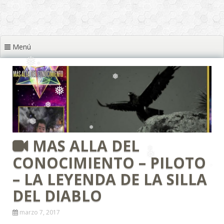
❅
❅
Menú
❅
❅
❅
❅
❅
❅
MAS ALLA DEL
❅
CONOCIMIENTO – PILOTO
❅
❅
❅
– LA LEYENDA DE LA SILLA
DEL DIABLO
marzo 7, 2017