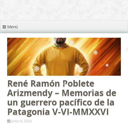
❅
Menú
❅
❅
❅
René Ramón Poblete
❅
❅
❅
Arizmendy – Memorias de
❅
un guerrero pacífico de la
Patagonia V-VI-MMXXVI
junio 6, 2026