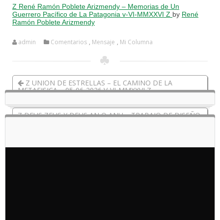
Z René Ramón Poblete Arizmendy – Memorias de Un
Guerrero Pacífico de La Patagonia v-VI-MMXXVI Z
by
René
Ramón Poblete Arizmendy
admin
Comentarios
,
Mensaje
,
Mi Columna
Z UNION DE ESTRELLAS – EL CAMINO DE LA
METAFISICA – 05-06-2026 V-VI-MMXXVI Z
Z DEUS ZEUS Y DEUS AN O ANU – TRABAJO DE DISEÑO
REALIZADO POR: RENE RAMON POBLETE ARIZMENDY
FECHA:VI-VI-MMXXVI WOLFPACK ART Z