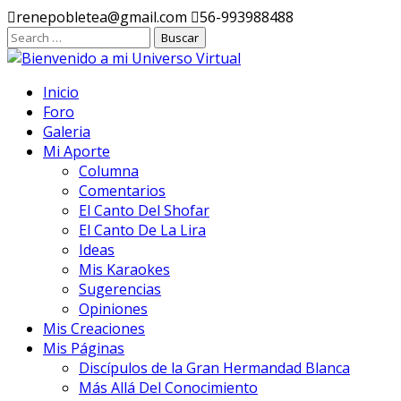
Ir
renepobletea@gmail.com
56-993988488
al
contenido
Inicio
Foro
Galeria
Mi Aporte
Columna
Comentarios
El Canto Del Shofar
El Canto De La Lira
Ideas
Mis Karaokes
Sugerencias
Opiniones
Mis Creaciones
Mis Páginas
Discípulos de la Gran Hermandad Blanca
Más Allá Del Conocimiento