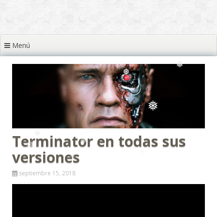
❅
❅
❅
❅
❅
❅
❅
❅
Menú
❅
❅
❅
❅
❅
Terminator en todas sus
❅
versiones
septiembre 15, 2018