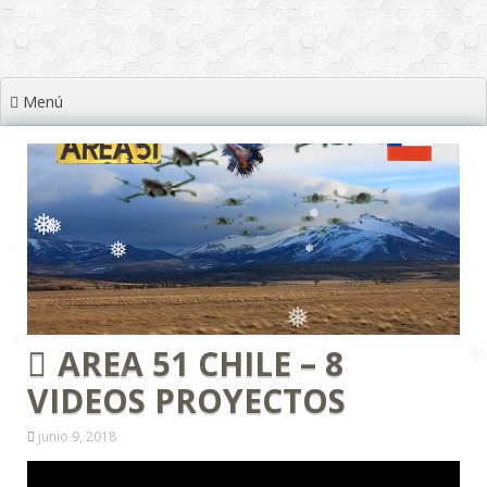
❅
❅
❅
❅
Menú
❅
❅
❅
❅
❅
❅
❅
AREA 51 CHILE – 8
❅
VIDEOS PROYECTOS
junio 9, 2018