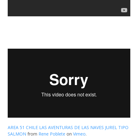
AREA 51 CHILE LAS AVENTURAS DE LAS NAVES JUREL TIPO
SALMON
from
Rene Poblete
on
Vimeo
.