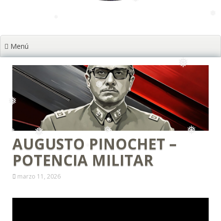
❅
❅
Menú
❅
❅
❅
❅
AUGUSTO PINOCHET –
POTENCIA MILITAR
❅
❅
❅
❅
marzo 11, 2026