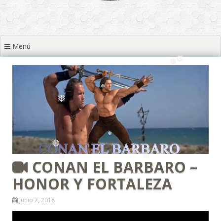
❅
❅
❅
Menú
❅
❅
❅
❅
CONAN EL BARBARO –
❅
HONOR Y FORTALEZA
junio 7, 2018