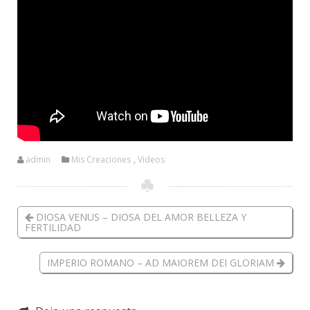
admin
Mis Creaciones
,
Videos
DIOSA VENUS – DIOSA DEL AMOR BELLEZA Y
FERTILIDAD
IMPERIO ROMANO – AD MAIOREM DEI GLORIAM