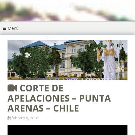
❅
❅
❅
❅
Menú
❅
❅
❅
❅
❅
❅
CORTE DE
❅
❅
❅
❅
APELACIONES – PUNTA
ARENAS – CHILE
❅
febrero 8, 2018