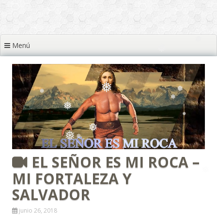
❅
❅
❅
❅
❅
Menú
❅
❅
❅
❅
❅
❅
EL SEÑOR ES MI ROCA –
❅
❅
❅
MI FORTALEZA Y
SALVADOR
junio 26, 2018