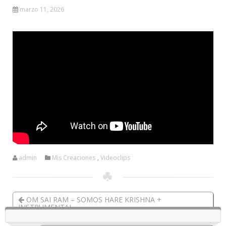
marzo 11, 2026
admin
Mis Creaciones
,
Videoclips
OM SAI RAM – SOMOS HARE KRISHNA +
INSTRUMENTAL