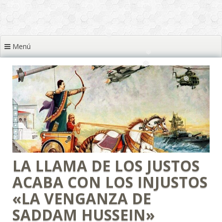
❅
❅
❅
❅
❅
❅
❅
Menú
❅
❅
❅
❅
❅
❅
❅
LA LLAMA DE LOS JUSTOS
❅
ACABA CON LOS INJUSTOS
«LA VENGANZA DE
SADDAM HUSSEIN»