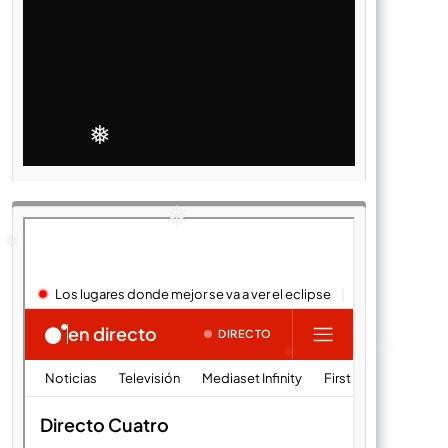
❅
❅
❅
❅