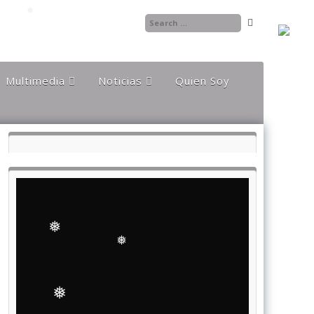
❅
❅
Multimedia
Noticias
Quien Soy
Audios
Documentales y
Reportajes
Documentos
Noticias
Internacionales
Videos
Noticias Nacionales
❅
❅