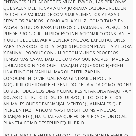
ENTONCES SI EL APORTE ES MUY ELEVADO , LAS PERSONAS
QUE SALEN DEL HOGAR A UNA JORNADA LABORAL PUEDEN
PERDER CAPACIDAD DE COMPRAR ALIMENTOS Y PAGAR
SERVICIOS BASICOS , COMO AGUA Y LUZ . COMO TAMBIEN
PAGAR ESTUDIOS PARA FUTUROS CIUDADANOS . PORQUE SE
PUEDE PRODUCIR UN PROCESO INFLACIONARIO CONSTANTE
Y QUE PUEDE LLEVAR A GENERAR NUEVAS EXPLOTACIONES
PARA BAJAR COSTO DE VIDA(DESTRUCCION PLANETA Y FLORA
Y FAUNA), PORQUE CON UN BOTON Y UNOS PROCESOS
TENGO MAS CAPACIDAD DE COMPRA QUE PADRES , MADRES ,
JUBILADOS O NIÑOS QUE TRABAJAN Y QUE SOLO EJERCEN
UNA FUNCION MANUAL MAS QUE UTILIZAR UN
CONOCIMIENTO VIRTUAL PARA GENERAR UN PODER
ADQUIRIR QUE ROMPE EL SENTIDO DE LA VIDA COMO PODER
COMER TODOS LOS DIAS Y COMO RESPETAR UNA MAQUINA Y
GOZAR DEL FRUTO DE SU ESFUERZO , EFECTO DIRECTOS
ANIMALES QUE SE FAENAN(ALIMENTOS) , ANIMALES QUE
PIERDEN HABITAT(COMPRAS POR BIT COINS = NUEVAS
GRANJAS,ETC) ,NATURALEZA QUE ES DEPREDADA JUNTO AL
PLANETA COMO DESTRUIR EQUILIBRIO.
POR EL APORTE ENTRAR EN CONTACTO MEDIANTE EMAIL O