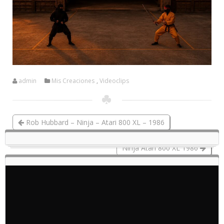
admin
Mis Creaciones
,
Videoclips
Rob Hubbard – Ninja – Atari 800 XL – 1986
Ninja Atari 800 XL 1986