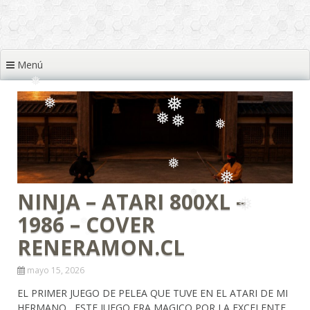
❅
Menú
❅
❅
❅
❅
❅
❅
❅
❅
❅
❅
❅
NINJA – ATARI 800XL –
1986 – COVER
RENERAMON.CL
❅
mayo 15, 2026
EL PRIMER JUEGO DE PELEA QUE TUVE EN EL ATARI DE MI
HERMANO , ESTE JUEGO ERA MAGICO POR LA EXCELENTE