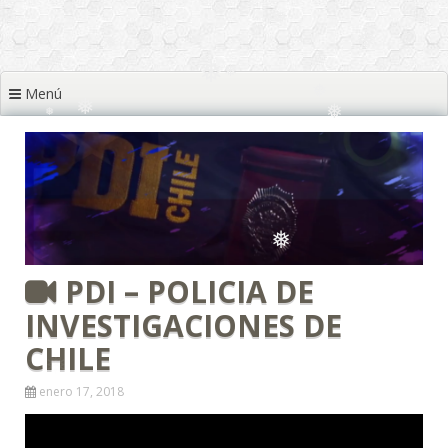
❅
❅
❅
Menú
❅
❅
❅
❅
❅
❅
❅
❅
❅
❅
PDI – POLICIA DE
INVESTIGACIONES DE
❅
CHILE
enero 17, 2018